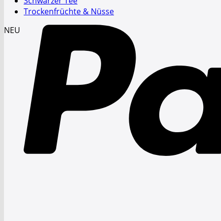
Schwarzer Tee
Trockenfrüchte & Nüsse
NEU