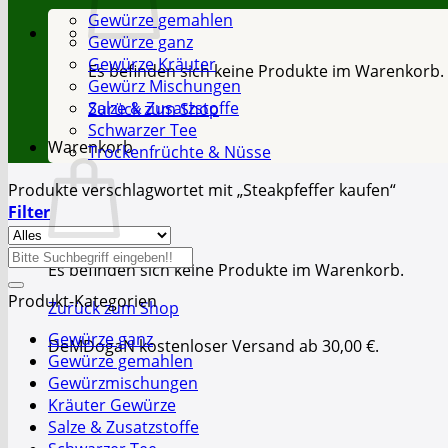
Gewürze gemahlen
Gewürze ganz
Gewürze Kräuter
Es befinden sich keine Produkte im Warenkorb.
Gewürz Mischungen
Salze & Zusatzstoffe
Zurück zum Shop
Schwarzer Tee
Warenkorb
Trockenfrüchte & Nüsse
Produkte verschlagwortet mit „Steakpfeffer kaufen“
Filter
Suche
Es befinden sich keine Produkte im Warenkorb.
nach:
Produkt-Kategorien
Zurück zum Shop
Gewürze ganz
DeMDogaN kostenloser Versand ab 30,00 €.
Gewürze gemahlen
Gewürzmischungen
Kräuter Gewürze
Salze & Zusatzstoffe