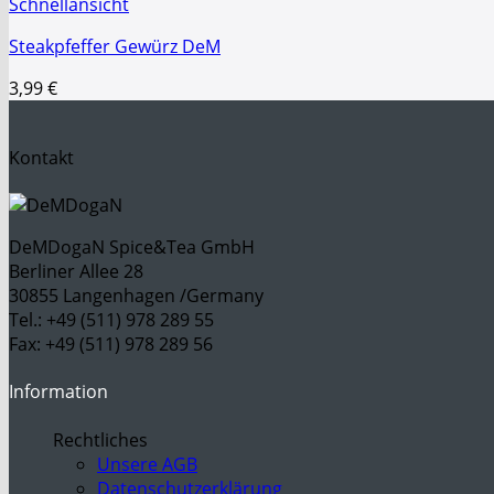
Schnellansicht
Steakpfeffer Gewürz DeM
3,99
€
Kontakt
DeMDogaN Spice&Tea GmbH
Berliner Allee 28
30855 Langenhagen /Germany
Tel.: +49 (511) 978 289 55
Fax: +49 (511) 978 289 56
Information
Rechtliches
Unsere AGB
Datenschutzerklärung