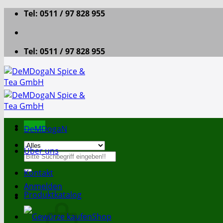
Zum
Tel: 0511 / 97 828 955
Inhalt
springen
Tel: 0511 / 97 828 955
Menü
DeMDogaN
Über uns
Suche
nach:
Kontakt
Anmelden
Produktkatalog
Shop