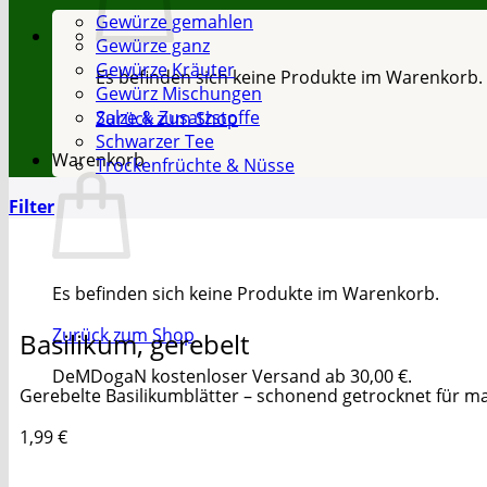
Gewürze gemahlen
Gewürze ganz
Gewürze Kräuter
Es befinden sich keine Produkte im Warenkorb.
Gewürz Mischungen
Salze & Zusatzstoffe
Zurück zum Shop
Schwarzer Tee
Warenkorb
Trockenfrüchte & Nüsse
Filter
Es befinden sich keine Produkte im Warenkorb.
Zurück zum Shop
Basilikum, gerebelt
DeMDogaN kostenloser Versand ab 30,00 €.
Gerebelte Basilikumblätter – schonend getrocknet für m
1,99
€