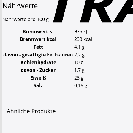
Nährwerte
Nährwerte pro 100 g
Brennwert kj
975
kJ
Brennwert kcal
233
kcal
Fett
4,1
g
davon
- gesättigte Fettsäuren
2,2
g
Kohlenhydrate
10
g
davon
- Zucker
1,7
g
Eiweiß
23
g
Salz
0,19
g
Ähnliche Produkte