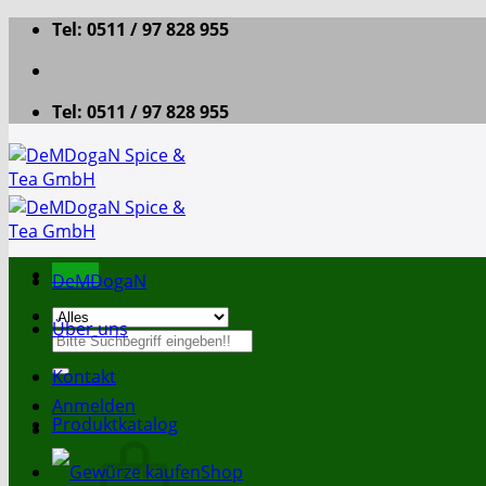
Zum
Tel: 0511 / 97 828 955
Inhalt
springen
Tel: 0511 / 97 828 955
Menü
DeMDogaN
Über uns
Suche
nach:
Kontakt
Anmelden
Produktkatalog
Shop