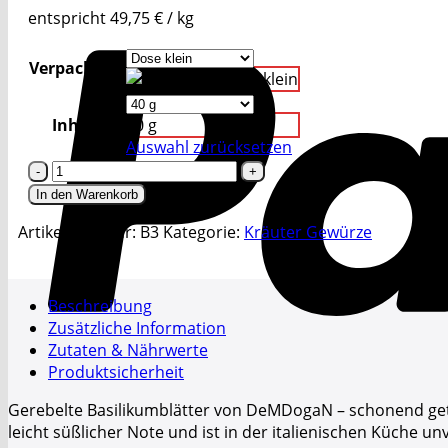
entspricht
49,75
€
/
kg
Verpackung
Dose klein
Inhalt
40 g
Auswahl zurücksetzen
Basilikum,
gerebelt
In den Warenkorb
Menge
Artikelnummer:
B3
Kategorie:
Kräuter Gewürze
Beschreibung
Zusätzliche Information
Zutaten & Nährwerte
Produktsicherheit
Gerebelte Basilikumblätter von DeMDogaN – schonend getr
leicht süßlicher Note und ist in der italienischen Küche u