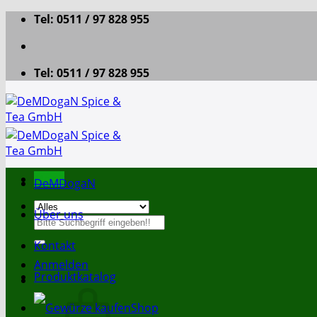
Zum
Tel: 0511 / 97 828 955
Inhalt
springen
Tel: 0511 / 97 828 955
Menü
DeMDogaN
Über uns
Suche
nach:
Kontakt
Anmelden
Produktkatalog
Shop