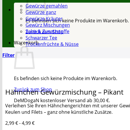
Gewürze gemahlen
Gewürze ganz
Gewürze Kräuter
Es befinden sich keine Produkte im Warenkorb.
Gewürz Mischungen
Salze & Zusatzstoffe
Zurück zum Shop
Schwarzer Tee
Warenkorb
Trockenfrüchte & Nüsse
Filter
Es befinden sich keine Produkte im Warenkorb.
Zurück zum Shop
Hähnchen Gewürzmischung – Pikant
DeMDogaN kostenloser Versand ab 30,00 €.
Verleihen Sie Ihren Hähnchengerichten mit unserer Gewü
Keulen und Filets – ganz ohne künstliche Zusätze.
2,99
€
-
4,99
€