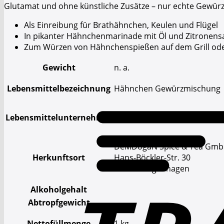
Glutamat und ohne künstliche Zusätze – nur echte Gewürz
Als Einreibung für Brathähnchen, Keulen und Flügel
In pikanter Hähnchenmarinade mit Öl und Zitronensa
Zum Würzen von Hähnchenspießen auf dem Grill ode
Gewicht
n. a.
Lebensmittelbezeichnung
Hähnchen Gewürzmischung
Lebensmittelunternehmer
DeMDogaN Spice & Tea Gm
DeMDogaN Spice & Tea Gm
Herkunftsort
Hans-Böckler-Str. 30
30851 Langenhagen
Alkoholgehalt
Abtropfgewicht
Nettofüllmenge
1 kg