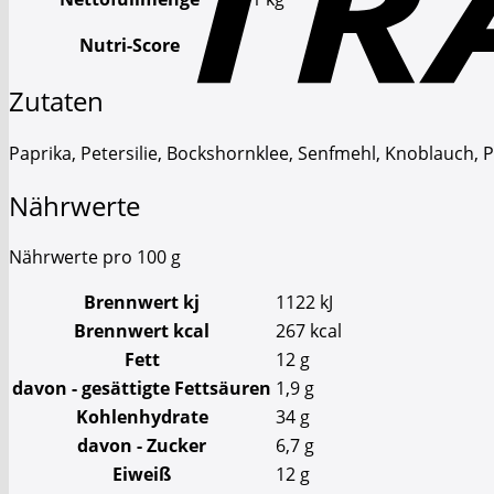
Nutri-Score
Zutaten
Paprika, Petersilie, Bockshornklee, Senfmehl, Knoblauch, Pfef
Nährwerte
Nährwerte pro 100 g
Brennwert kj
1122
kJ
Brennwert kcal
267
kcal
Fett
12
g
davon
- gesättigte Fettsäuren
1,9
g
Kohlenhydrate
34
g
davon
- Zucker
6,7
g
Eiweiß
12
g