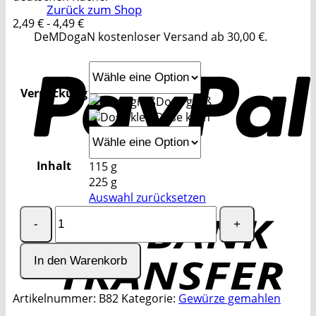
Zurück zum Shop
2,49
€
-
4,49
€
DeMDogaN kostenloser Versand ab 30,00 €.
P
Verpackung
Dose groß
Dose klein
Inhalt
115 g
225 g
Auswahl zurücksetzen
T
Paprika
edelsüß,
gemahlen
Menge
In den Warenkorb
Artikelnummer:
B82
Kategorie:
Gewürze gemahlen