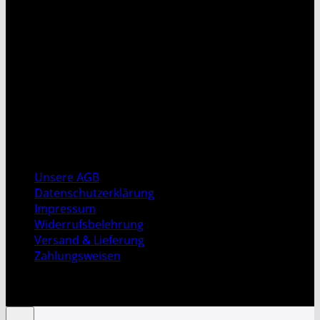
T
Unsere AGB
Datenschutzerklärung
Impressum
Widerrufsbelehrung
Versand & Lieferung
Zahlungsweisen
Copyright 2026 ©
DeMDogaN Spice & Tea GmbH
|
Design By H.T