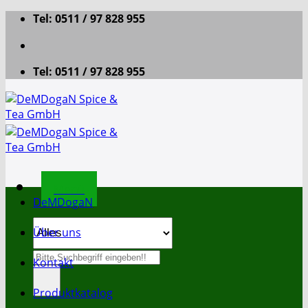
Zum
Tel: 0511 / 97 828 955
Inhalt
springen
Tel: 0511 / 97 828 955
Menü
DeMDogaN
Über uns
Suche
Kontakt
nach:
Produktkatalog