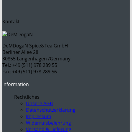
Kontakt
DeMDogaN Spice&Tea GmbH
Berliner Allee 28
30855 Langenhagen /Germany
Tel.: +49 (511) 978 289 55
Fax: +49 (511) 978 289 56
Information
Rechtliches
Unsere AGB
Datenschutzerklärung
Impressum
Widerrufsbelehrung
Versand & Lieferung