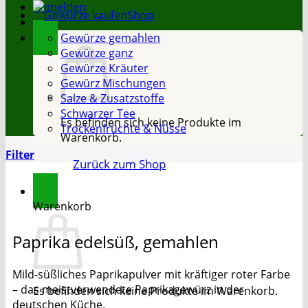
Anmelden
Shop
Gewürze gemahlen
Gewürze ganz
Gewürze Kräuter
Gewürz Mischungen
Salze & Zusatzstoffe
Schwarzer Tee
Es befinden sich keine Produkte im
Trockenfrüchte & Nüsse
Warenkorb.
Filter
Zurück zum Shop
Warenkorb
Paprika edelsüß, gemahlen
Mild-süßliches Paprikapulver mit kräftiger roter Farbe
– das meistverwendete Paprikagewürz in der
Es befinden sich keine Produkte im Warenkorb.
deutschen Küche.