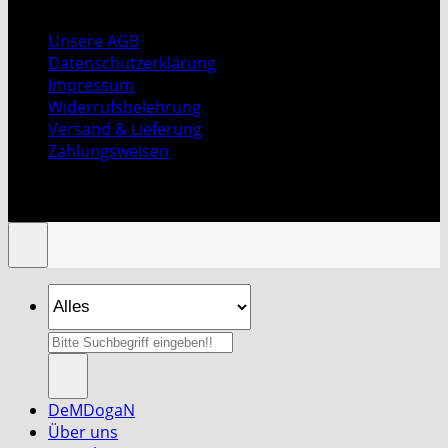
Unsere AGB
Datenschutzerklärung
Impressum
Widerrufsbelehrung
Versand & Lieferung
Zahlungsweisen
Copyright 2026 ©
DeMDogaN Spice & Tea GmbH
|
Design By H.T
Suche
nach:
DeMDogaN
Über uns