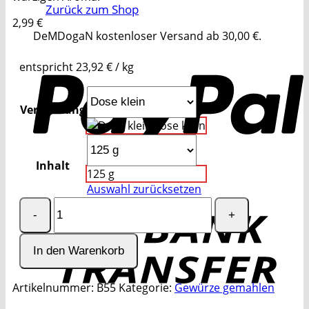
Zurück zum Shop
2,99
€
DeMDogaN kostenloser Versand ab 30,00 €.
P
entspricht
23,92
€
/
kg
Verpackung
Dose klein
Inhalt
125 g
Auswahl zurücksetzen
Knoblauchpulver
T
Grade
A
Menge
In den Warenkorb
Artikelnummer:
B55
Kategorie:
Gewürze gemahlen