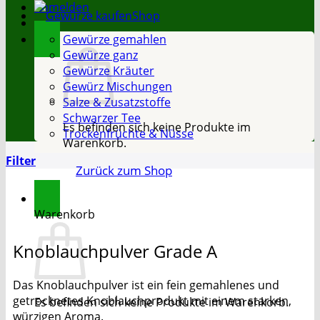
Anmelden
Shop
Gewürze gemahlen
Gewürze ganz
Gewürze Kräuter
Gewürz Mischungen
Salze & Zusatzstoffe
Schwarzer Tee
Es befinden sich keine Produkte im
Trockenfrüchte & Nüsse
Warenkorb.
Filter
Zurück zum Shop
Warenkorb
Knoblauchpulver Grade A
Das Knoblauchpulver ist ein fein gemahlenes und
getrocknetes Knoblauchprodukt mit einem starken,
Es befinden sich keine Produkte im Warenkorb.
würzigen Aroma.