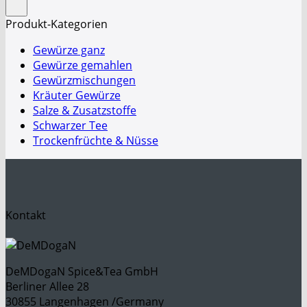
Produkt-Kategorien
Gewürze ganz
Gewürze gemahlen
Gewürzmischungen
Kräuter Gewürze
Salze & Zusatzstoffe
Schwarzer Tee
Trockenfrüchte & Nüsse
Kontakt
DeMDogaN Spice&Tea GmbH
Berliner Allee 28
30855 Langenhagen /Germany