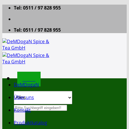
Zum
Tel: 0511 / 97 828 955
Inhalt
springen
Tel: 0511 / 97 828 955
Menü
DeMDogaN
Über uns
Suche
Kontakt
nach:
Produktkatalog