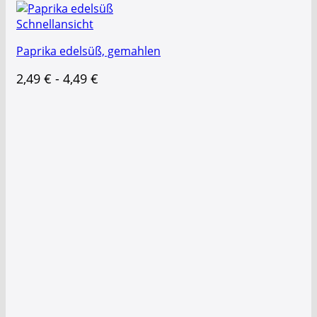
Schnellansicht
Paprika edelsüß, gemahlen
2,49
€
-
4,49
€