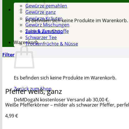
Gewürze gemahlen
Gewürze ganz
Gewürze Kräuter
Es befinden sich keine Produkte im Warenkorb.
Gewürz Mischungen
Salze & Zusatzstoffe
Zurück zum Shop
Schwarzer Tee
Warenkorb
Trockenfrüchte & Nüsse
Filter
Es befinden sich keine Produkte im Warenkorb.
Zurück zum Shop
Pfeffer weiß, ganz
DeMDogaN kostenloser Versand ab 30,00 €.
Weiße Pfefferkörner – milder als schwarzer Pfeffer, perfe
4,99
€