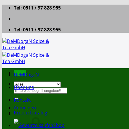
Zum
Tel: 0511 / 97 828 955
Inhalt
springen
Tel: 0511 / 97 828 955
Menü
DeMDogaN
Über uns
Suche
nach:
Kontakt
Anmelden
Produktkatalog
Shop