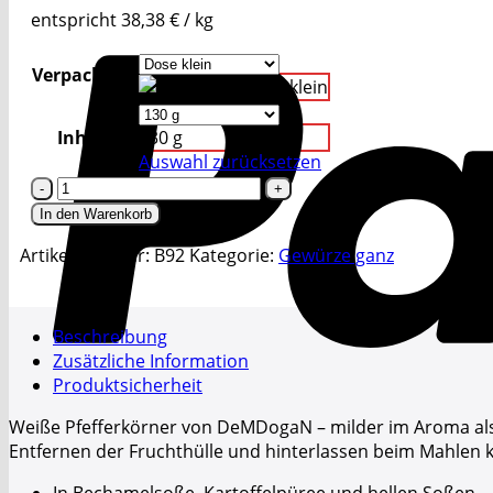
entspricht
38,38
€
/
kg
Verpackung
Dose klein
Inhalt
130 g
Auswahl zurücksetzen
Pfeffer
weiß,
In den Warenkorb
ganz
Artikelnummer:
B92
Kategorie:
Gewürze ganz
Menge
Beschreibung
Zusätzliche Information
Produktsicherheit
Weiße Pfefferkörner von DeMDogaN – milder im Aroma als s
Entfernen der Fruchthülle und hinterlassen beim Mahlen ke
In Bechamelsoße, Kartoffelpüree und hellen Soßen