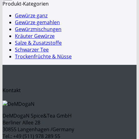
Produkt-Kategorien
Gewürze ganz
Gewürze gemahlen
Gewürzmischungen
Kräuter Gewürze
Salze & Zusatzstoffe
Schwarzer Tee
Trockenfrüchte & Nüsse
Kontakt
DeMDogaN Spice&Tea GmbH
Berliner Allee 28
30855 Langenhagen /Germany
Tel.: +49 (511) 978 289 55