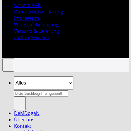
Unsere AGB
Datenschutzerklärung
Impressum
Widerrufsbelehrung
Versand & Lieferung
Zahlungsweisen
Copyright 2026 ©
DeMDogaN Spice & Tea GmbH
|
Design By H.T
Suche
nach:
DeMDogaN
Über uns
Kontakt