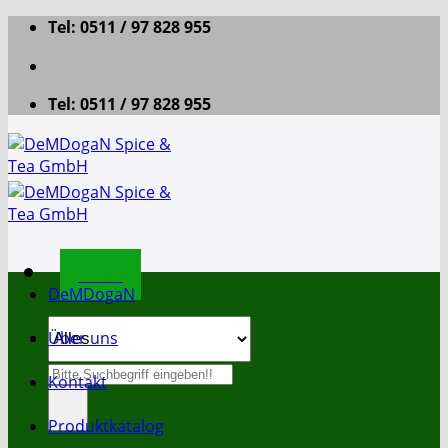
Zum
Tel: 0511 / 97 828 955
Inhalt
springen
Tel: 0511 / 97 828 955
Menü
DeMDogaN
Über uns
Suche
Kontakt
nach:
Produktkatalog