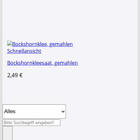
Schnellansicht
Bockshornkleesaat, gemahlen
2,49
€
Suche
nach: