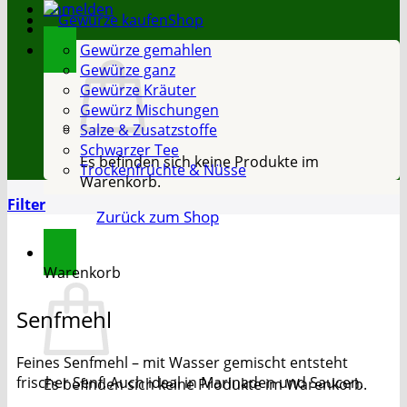
Anmelden
Shop
Gewürze gemahlen
Gewürze ganz
Gewürze Kräuter
Gewürz Mischungen
Salze & Zusatzstoffe
Schwarzer Tee
Es befinden sich keine Produkte im
Trockenfrüchte & Nüsse
Warenkorb.
Filter
Zurück zum Shop
Warenkorb
Senfmehl
Feines Senfmehl – mit Wasser gemischt entsteht
frischer Senf. Auch ideal in Marinaden und Saucen.
Es befinden sich keine Produkte im Warenkorb.