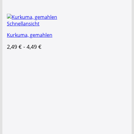
Schnellansicht
Kurkuma, gemahlen
2,49
€
-
4,49
€