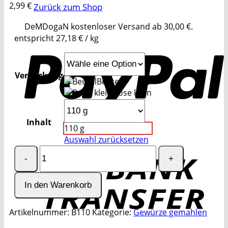
2,99
€
Zurück zum Shop
DeMDogaN kostenloser Versand ab 30,00 €.
P
entspricht
27,18
€
/
kg
Verpackung
Beutel
Dose klein
Inhalt
110 g
Auswahl zurücksetzen
Senfmehl
T
Menge
In den Warenkorb
Artikelnummer:
B110
Kategorie:
Gewürze gemahlen