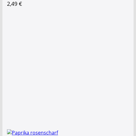
2,49
€