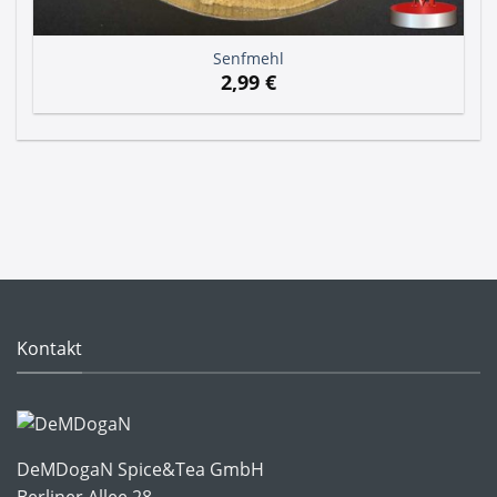
Senfmehl
2,99
€
Kontakt
DeMDogaN Spice&Tea GmbH
Berliner Allee 28