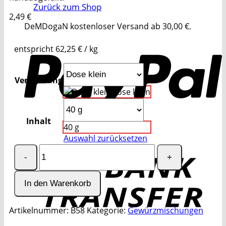
Zurück zum Shop
2,49
€
DeMDogaN kostenloser Versand ab 30,00 €.
P
entspricht
62,25
€
/
kg
Verpackung
Dose klein
Inhalt
40 g
Auswahl zurücksetzen
Kräuter
T
de
Provence
Menge
In den Warenkorb
Artikelnummer:
B58
Kategorie:
Gewürzmischungen