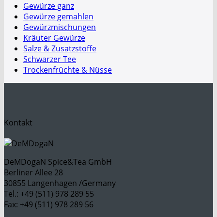
Gewürze ganz
Gewürze gemahlen
Gewürzmischungen
Kräuter Gewürze
Salze & Zusatzstoffe
Schwarzer Tee
Trockenfrüchte & Nüsse
Kontakt
DeMDogaN Spice&Tea GmbH
Berliner Allee 28
30855 Langenhagen /Germany
Tel.: +49 (511) 978 289 55
Fax: +49 (511) 978 289 56