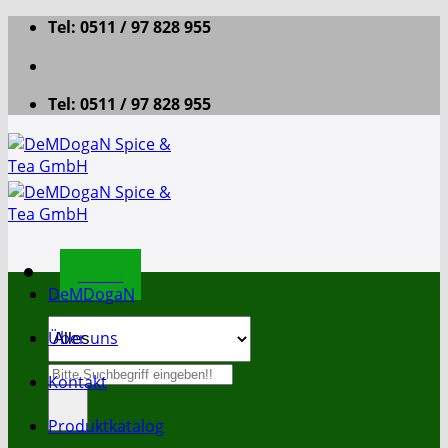
Zum
Tel: 0511 / 97 828 955
Inhalt
springen
Tel: 0511 / 97 828 955
Menü
DeMDogaN
Über uns
Suche
Kontakt
nach:
Produktkatalog