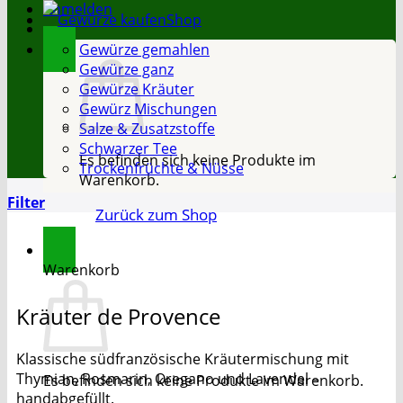
Anmelden
Shop
Gewürze gemahlen
Gewürze ganz
Gewürze Kräuter
Gewürz Mischungen
Salze & Zusatzstoffe
Schwarzer Tee
Es befinden sich keine Produkte im
Trockenfrüchte & Nüsse
Warenkorb.
Filter
Zurück zum Shop
Warenkorb
Kräuter de Provence
Klassische südfranzösische Kräutermischung mit
Thymian, Rosmarin, Oregano und Lavendel –
Es befinden sich keine Produkte im Warenkorb.
handabgefüllt.