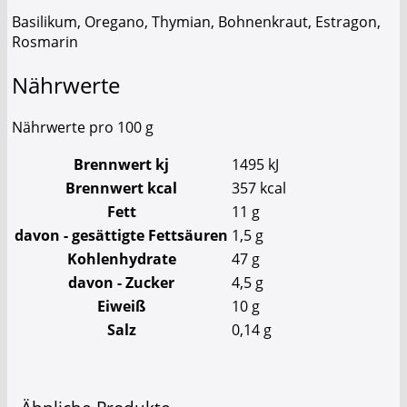
Basilikum, Oregano, Thymian, Bohnenkraut, Estragon,
Rosmarin
Nährwerte
Nährwerte pro 100 g
Brennwert kj
1495
kJ
Brennwert kcal
357
kcal
Fett
11
g
davon
- gesättigte Fettsäuren
1,5
g
Kohlenhydrate
47
g
davon
- Zucker
4,5
g
Eiweiß
10
g
Salz
0,14
g