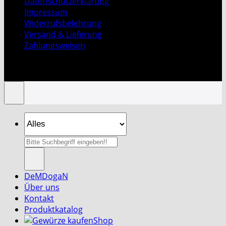
Datenschutzerklärung
Impressum
Widerrufsbelehrung
Versand & Lieferung
Zahlungsweisen
Copyright 2026 ©
DeMDogaN Spice & Tea GmbH
|
Design By H.T
Suche
nach:
DeMDogaN
Über uns
Kontakt
Produktkatalog
Shop