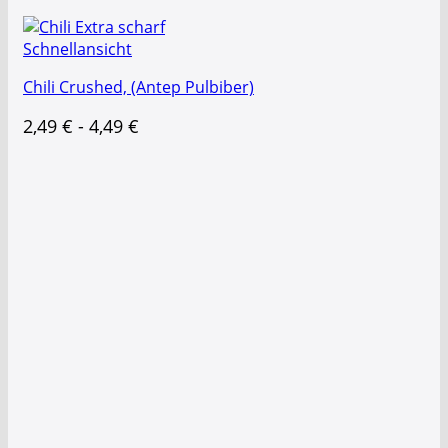
Schnellansicht
Chili Crushed, (Antep Pulbiber)
2,49
€
-
4,49
€