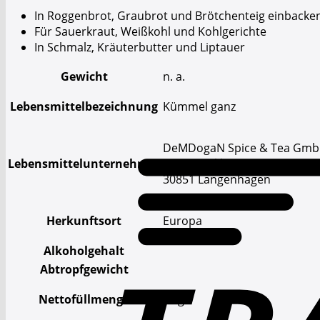
In Roggenbrot, Graubrot und Brötchenteig einbacke
Für Sauerkraut, Weißkohl und Kohlgerichte
In Schmalz, Kräuterbutter und Liptauer
Gewicht
n. a.
Lebensmittelbezeichnung
Kümmel ganz
DeMDogaN Spice & Tea Gm
Lebensmittelunternehmer
Hans-Böckler-Str. 30
30851 Langenhagen
Herkunftsort
Europa
Alkoholgehalt
Abtropfgewicht
Nettofüllmenge
1 kg