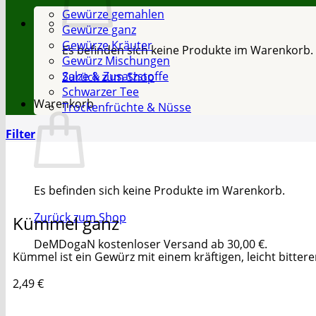
Gewürze gemahlen
Gewürze ganz
Gewürze Kräuter
Es befinden sich keine Produkte im Warenkorb.
Gewürz Mischungen
Salze & Zusatzstoffe
Zurück zum Shop
Schwarzer Tee
Warenkorb
Trockenfrüchte & Nüsse
Filter
Es befinden sich keine Produkte im Warenkorb.
Zurück zum Shop
Kümmel ganz
DeMDogaN kostenloser Versand ab 30,00 €.
Kümmel ist ein Gewürz mit einem kräftigen, leicht bit
2,49
€