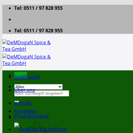
Zum
Tel: 0511 / 97 828 955
Inhalt
springen
Tel: 0511 / 97 828 955
Menü
DeMDogaN
Über uns
Suche
nach:
Kontakt
Anmelden
Produktkatalog
Shop