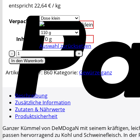
entspricht
22,64
€
/
kg
Verpackung
Dose klein
Inhalt
110 g
Auswahl zurücksetzen
Kümmel
ganz
In den Warenkorb
Menge
Artikelnummer:
B60
Kategorie:
Gewürze ganz
Beschreibung
Zusätzliche Information
Zutaten & Nährwerte
Produktsicherheit
Ganzer Kümmel von DeMDogaN mit seinem kräftigen, leic
passen hervorragend zu Kohl und Schweinefleisch. In der Pf